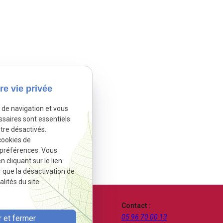
re vie privée
e de navigation et vous
ssaires sont essentiels
tre désactivés.
cookies de
 préférences. Vous
cliquant sur le lien
r que la désactivation de
lités du site.
se :
Contact :
e de Didier
05 96 70 00 13
 et fermer