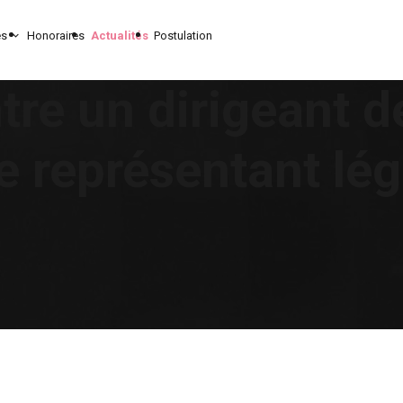
es
Honoraires
Actualités
Postulation
tre un dirigeant d
e représentant lég