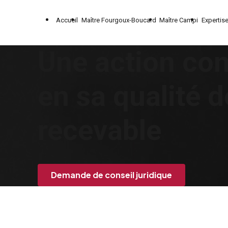
Panneau de gestion des cookies
Accueil
Maître Fourgoux-Boucard
Maître Campi
Expertis
Une action con
en sa qualité d
recevable
Demande de conseil juridique