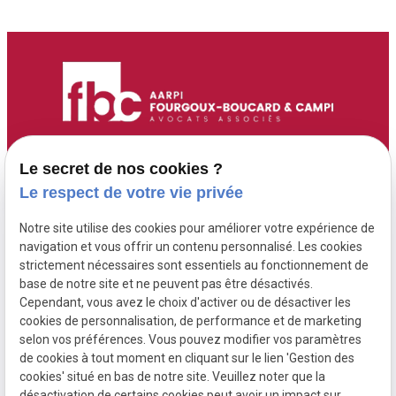
Accueil
Adresse :
Contact :
Le secret de nos cookies ?
6 Route de Didier
05 96 70 00 13
Maître Fourgoux-
Le respect de votre vie privée
97200 FORT DE
contact@fourgoux-
Boucard
Notre site utilise des cookies pour améliorer votre expérience de
FRANCE ( 6 rue de
boucard-campi-
Maître Campi
navigation et vous offrir un contenu personnalisé. Les cookies
Didier )
avocats.com
strictement nécessaires sont essentiels au fonctionnement de
base de notre site et ne peuvent pas être désactivés.
Cependant, vous avez le choix d'activer ou de désactiver les
Honoraires
cookies de personnalisation, de performance et de marketing
Postulation
selon vos préférences. Vous pouvez modifier vos paramètres
de cookies à tout moment en cliquant sur le lien 'Gestion des
Actualités
cookies' situé en bas de notre site. Veuillez noter que la
désactivation de certains cookies peut avoir un impact sur