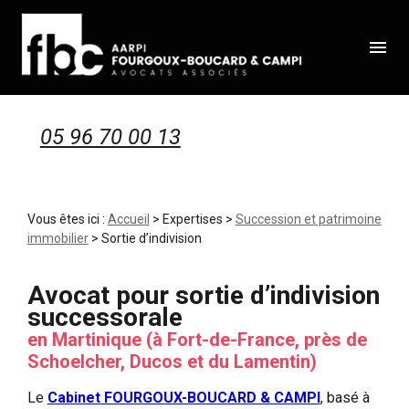
Panneau de gestion des cookies
menu
05 96 70 00 13
Vous êtes ici :
Accueil
>
Expertises
>
Succession et patrimoine
immobilier
> Sortie d’indivision
Avocat pour sortie d’indivision
successorale
en Martinique (à Fort-de-France, près de
Schoelcher, Ducos et du Lamentin)
Le
Cabinet FOURGOUX-BOUCARD & CAMPI
, basé à