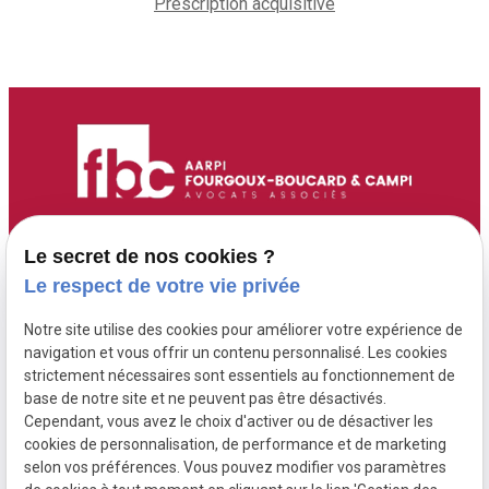
Prescription acquisitive
Accueil
Adresse :
Contact :
Le secret de nos cookies ?
6 Route de Didier
05 96 70 00 13
Maître Fourgoux-
Le respect de votre vie privée
97200 FORT DE
contact@fourgoux-
Boucard
Notre site utilise des cookies pour améliorer votre expérience de
FRANCE ( 6 rue de
boucard-campi-
Maître Campi
navigation et vous offrir un contenu personnalisé. Les cookies
Didier )
avocats.com
strictement nécessaires sont essentiels au fonctionnement de
base de notre site et ne peuvent pas être désactivés.
Cependant, vous avez le choix d'activer ou de désactiver les
Honoraires
cookies de personnalisation, de performance et de marketing
Postulation
selon vos préférences. Vous pouvez modifier vos paramètres