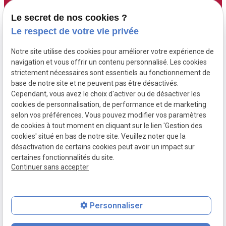
Accueil
Adresse :
Contact :
Le secret de nos cookies ?
6 Route de Didier
05 96 70 00 13
Maître Fourgoux-
Le respect de votre vie privée
97200 FORT DE
contact@fourgoux-
Boucard
Notre site utilise des cookies pour améliorer votre expérience de
FRANCE ( 6 rue de
boucard-campi-
Maître Campi
navigation et vous offrir un contenu personnalisé. Les cookies
Didier )
avocats.com
strictement nécessaires sont essentiels au fonctionnement de
base de notre site et ne peuvent pas être désactivés.
Cependant, vous avez le choix d'activer ou de désactiver les
Honoraires
cookies de personnalisation, de performance et de marketing
Postulation
selon vos préférences. Vous pouvez modifier vos paramètres
de cookies à tout moment en cliquant sur le lien 'Gestion des
Actualités
cookies' situé en bas de notre site. Veuillez noter que la
désactivation de certains cookies peut avoir un impact sur
certaines fonctionnalités du site.
Continuer sans accepter
Mentions
Politique de
Gestion des
Plan du site
légales
confidentialité
cookies
Personnaliser