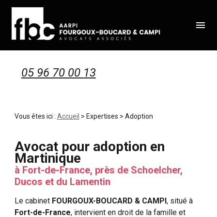
Panneau de gestion des cookies
menu
05 96 70 00 13
Vous êtes ici :
Accueil
>
Expertises
> Adoption
Avocat pour adoption en
Martinique
à Fort-de-France, près de Schoelcher,
Ducos et du Lamentin
Le cabinet
FOURGOUX-BOUCARD & CAMPI
, situé à
Fort-de-France
, intervient en droit de la famille et