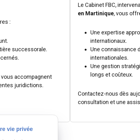
Le Cabinet FBC, interven
en Martinique
, vous offre
res :
Une expertise appro
unt.
internationaux.
tière successorale.
Une connaissance d
ncernés.
internationales.
Une gestion stratég
longs et coûteux.
) vous accompagnent
entes juridictions.
Contactez-nous dès aujou
consultation et une assi
re vie privée