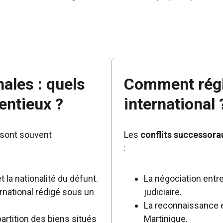
ales : quels
Comment régle
entieux ?
international 
 sont souvent
Les
conflits successora
:
t la nationalité du défunt.
La négociation entre
rnational rédigé sous un
judiciaire.
La reconnaissance e
partition des biens situés
Martinique.