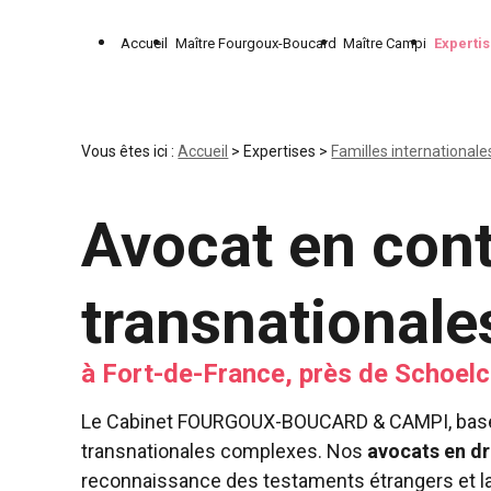
Panneau de gestion des cookies
Accueil
Maître Fourgoux-Boucard
Maître Campi
Experti
Vous êtes ici :
Accueil
>
Expertises
>
Familles internationale
Avocat en con
transnationale
à Fort-de-France, près de Schoelc
Le Cabinet FOURGOUX-BOUCARD & CAMPI, basé à 
transnationales complexes. Nos
avocats en dr
reconnaissance des testaments étrangers et la 