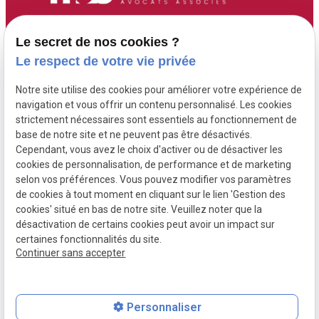
Accueil
Adresse :
Contact :
Le secret de nos cookies ?
6 Route de Didier
05 96 70 00 13
Maître Fourgoux-
Le respect de votre vie privée
97200 FORT DE
contact@fourgoux-
Boucard
FRANCE ( 6 rue de
Notre site utilise des cookies pour améliorer votre expérience de
boucard-campi-
Didier )
Maître Campi
navigation et vous offrir un contenu personnalisé. Les cookies
avocats.com
strictement nécessaires sont essentiels au fonctionnement de
base de notre site et ne peuvent pas être désactivés.
Cependant, vous avez le choix d'activer ou de désactiver les
Honoraires
cookies de personnalisation, de performance et de marketing
Postulation
selon vos préférences. Vous pouvez modifier vos paramètres
de cookies à tout moment en cliquant sur le lien 'Gestion des
Actualités
cookies' situé en bas de notre site. Veuillez noter que la
désactivation de certains cookies peut avoir un impact sur
certaines fonctionnalités du site.
Continuer sans accepter
Mentions
Politique de
Gestion des
Plan du site
légales
confidentialité
cookies
Personnaliser