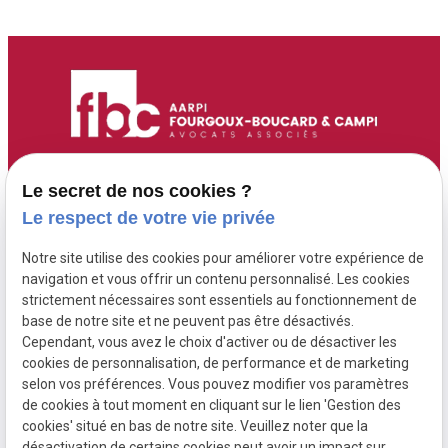
Accueil
Adresse :
Contact :
Le secret de nos cookies ?
6 Route de Didier
05 96 70 00 13
Maître Fourgoux-
Le respect de votre vie privée
97200 FORT DE
contact@fourgoux-
Boucard
Notre site utilise des cookies pour améliorer votre expérience de
FRANCE ( 6 rue de
boucard-campi-
Maître Campi
navigation et vous offrir un contenu personnalisé. Les cookies
Didier )
avocats.com
strictement nécessaires sont essentiels au fonctionnement de
base de notre site et ne peuvent pas être désactivés.
Cependant, vous avez le choix d'activer ou de désactiver les
Honoraires
cookies de personnalisation, de performance et de marketing
Postulation
selon vos préférences. Vous pouvez modifier vos paramètres
de cookies à tout moment en cliquant sur le lien 'Gestion des
Actualités
cookies' situé en bas de notre site. Veuillez noter que la
désactivation de certains cookies peut avoir un impact sur