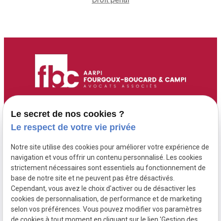
Accueil
Adresse :
Contact :
Le secret de nos cookies ?
6 Route de Didier
05 96 70 00 13
Maître Fourgoux-
Le respect de votre vie privée
97200 FORT DE
contact@fourgoux-
Boucard
Notre site utilise des cookies pour améliorer votre expérience de
FRANCE ( 6 rue de
boucard-campi-
Maître Campi
navigation et vous offrir un contenu personnalisé. Les cookies
Didier )
avocats.com
strictement nécessaires sont essentiels au fonctionnement de
base de notre site et ne peuvent pas être désactivés.
Cependant, vous avez le choix d'activer ou de désactiver les
Honoraires
cookies de personnalisation, de performance et de marketing
Postulation
selon vos préférences. Vous pouvez modifier vos paramètres
de cookies à tout moment en cliquant sur le lien 'Gestion des