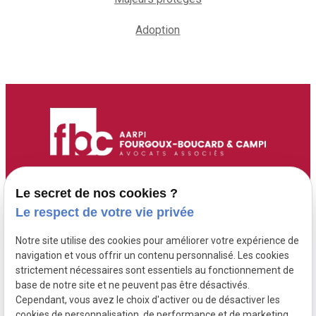
Adoption
Accueil
Adresse :
Contact :
Le secret de nos cookies ?
6 Route de Didier
05 96 70 00 13
Maître Fourgoux-
Le respect de votre vie privée
97200 FORT DE
contact@fourgoux-
Boucard
Notre site utilise des cookies pour améliorer votre expérience de
FRANCE ( 6 rue de
boucard-campi-
Maître Campi
navigation et vous offrir un contenu personnalisé. Les cookies
Didier )
avocats.com
strictement nécessaires sont essentiels au fonctionnement de
base de notre site et ne peuvent pas être désactivés.
Cependant, vous avez le choix d'activer ou de désactiver les
Honoraires
cookies de personnalisation, de performance et de marketing