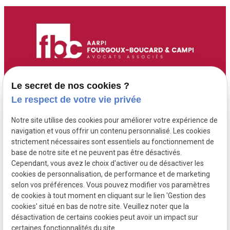
Accueil
Adresse :
Contact :
Le secret de nos cookies ?
6 Route de Didier
05 96 70 00 13
Maître Fourgoux-
Le respect de votre vie privée
97200 FORT DE
contact@fourgoux-
Boucard
Notre site utilise des cookies pour améliorer votre expérience de
FRANCE ( 6 rue de
boucard-campi-
Maître Campi
navigation et vous offrir un contenu personnalisé. Les cookies
Didier )
avocats.com
strictement nécessaires sont essentiels au fonctionnement de
base de notre site et ne peuvent pas être désactivés.
Cependant, vous avez le choix d'activer ou de désactiver les
Honoraires
cookies de personnalisation, de performance et de marketing
Postulation
selon vos préférences. Vous pouvez modifier vos paramètres
de cookies à tout moment en cliquant sur le lien 'Gestion des
Actualités
cookies' situé en bas de notre site. Veuillez noter que la
désactivation de certains cookies peut avoir un impact sur
certaines fonctionnalités du site.