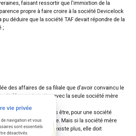
raines, faisant ressortir que l'immixtion de la
parence propre à faire croire à la société Devicelock
el a pu déduire que la société TAF devait répondre de la
 ;
êlée des affaires de sa filiale que d'avoir convaincu le
 devait désormais traiter avec la seule société mère
dette de cette filiale.
re vie privée
te d'une filiale ne doit pas être, pour une société
 charge de cette dette. Mais si la société mère
e de navigation et vous
ssaires sont essentiels
 filiale parce qu'elle n'existe plus, elle doit
tre désactivés.