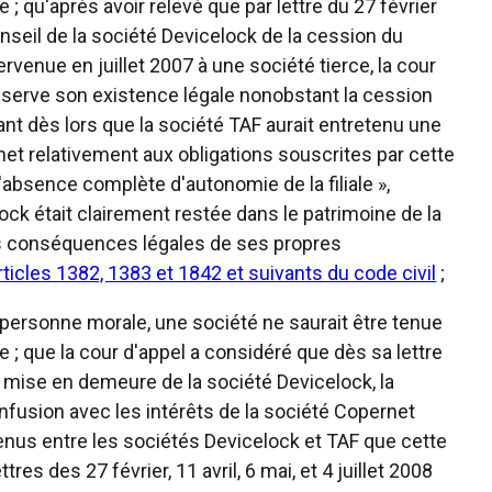
 qu'après avoir relevé que par lettre du 27 février
nseil de la société Devicelock de la cession du
enue en juillet 2007 à une société tierce, la cour
onserve son existence légale nonobstant la cession
t dès lors que la société TAF aurait entretenu une
et relativement aux obligations souscrites par cette
l'absence complète d'autonomie de la filiale »,
ck était clairement restée dans le patrimoine de la
 les conséquences légales de ses propres
rticles 1382, 1383 et 1842 et suivants du code civil
;
a personne morale, une société ne saurait être tenue
; que la cour d'appel a considéré que dès sa lettre
la mise en demeure de la société Devicelock, la
fusion avec les intérêts de la société Copernet
enus entre les sociétés Devicelock et TAF que cette
res des 27 février, 11 avril, 6 mai, et 4 juillet 2008