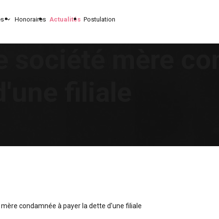
es
Honoraires
Actualités
Postulation
 société mère c
'une filiale
mère condamnée à payer la dette d'une filiale