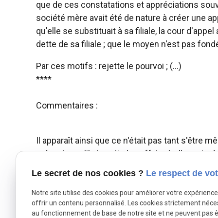
que de ces constatations et appréciations souve
société mère avait été de nature à créer une ap
qu'elle se substituait à sa filiale, la cour d'app
dette de sa filiale ; que le moyen n'est pas fondé
Par ces motifs : rejette le pourvoi ; (...)
****
Commentaires :
Il apparaît ainsi que ce n'était pas tant s'être m
créancier qu'il n'aurait plus affaire à elle mais
qui justifie qu'elle ait été condamnée à payer la 
Le secret de nos cookies ?
Le respect de vot
Ainsi, participer à la discussion relative à la det
mère, systématiquement synonyme de mise à sa
Notre site utilise des cookies pour améliorer votre expérienc
offrir un contenu personnalisé. Les cookies strictement néce
annonce au créancier qu'il n'aura plus affaire à sa
au fonctionnement de base de notre site et ne peuvent pas ê