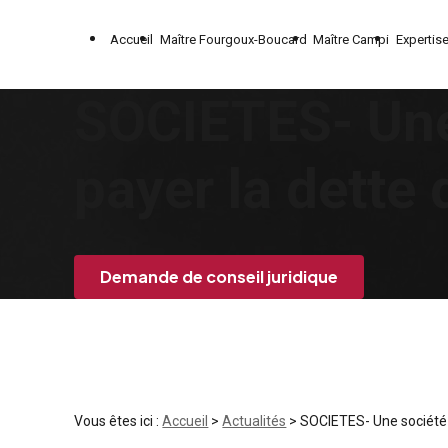
Panneau de gestion des cookies
Accueil
Maître Fourgoux-Boucard
Maître Campi
Expertis
SOCIETES- Une
payer la dette d
Demande de conseil juridique
Vous êtes ici :
Accueil
>
Actualités
> SOCIETES- Une société 