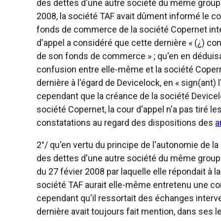
des dettes d'une autre société du même groupe ;
2008, la société TAF avait dûment informé le co
fonds de commerce de la société Copernet interv
d'appel a considéré que cette dernière « (¿) c
de son fonds de commerce » ; qu'en en déduisan
confusion entre elle-même et la société Copern
dernière à l'égard de Devicelock, en « sign(ant) 
cependant que la créance de la société Devicelo
société Copernet, la cour d'appel n'a pas tiré
constatations au regard des dispositions des
a
2°/ qu'en vertu du principe de l'autonomie de l
des dettes d'une autre société du même groupe 
du 27 févier 2008 par laquelle elle répondait à 
société TAF aurait elle-même entretenu une con
cependant qu'il ressortait des échanges interv
dernière avait toujours fait mention, dans ses lett