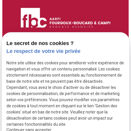
Accueil
Adresse :
Contact :
Le secret de nos cookies ?
6 Route de Didier
05 96 70 00 13
Maître Fourgoux-
Le respect de votre vie privée
97200 FORT DE
contact@fourgoux-
Boucard
Notre site utilise des cookies pour améliorer votre expérience de
FRANCE ( 6 rue de
boucard-campi-
Maître Campi
navigation et vous offrir un contenu personnalisé. Les cookies
Didier )
avocats.com
strictement nécessaires sont essentiels au fonctionnement de
base de notre site et ne peuvent pas être désactivés.
Cependant, vous avez le choix d'activer ou de désactiver les
Honoraires
cookies de personnalisation, de performance et de marketing
Postulation
selon vos préférences. Vous pouvez modifier vos paramètres
de cookies à tout moment en cliquant sur le lien 'Gestion des
Actualités
cookies' situé en bas de notre site. Veuillez noter que la
désactivation de certains cookies peut avoir un impact sur
certaines fonctionnalités du site.
Continuer sans accepter