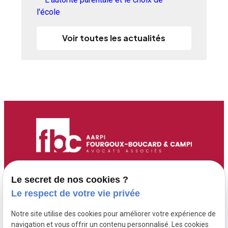
l'école
Voir toutes les actualités
Accueil
Adresse :
Contact :
Le secret de nos cookies ?
6 Route de Didier
05 96 70 00 13
Maître Fourgoux-
Le respect de votre vie privée
97200 FORT DE
contact@fourgoux-
Boucard
Notre site utilise des cookies pour améliorer votre expérience de
FRANCE ( 6 rue de
boucard-campi-
Maître Campi
navigation et vous offrir un contenu personnalisé. Les cookies
Didier )
avocats.com