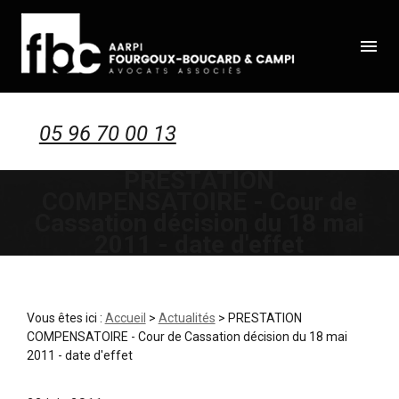
Panneau de gestion des cookies
menu
05 96 70 00 13
PRESTATION
COMPENSATOIRE - Cour de
Cassation décision du 18 mai
2011 - date d'effet
Vous êtes ici :
Accueil
>
Actualités
> PRESTATION
COMPENSATOIRE - Cour de Cassation décision du 18 mai
2011 - date d'effet