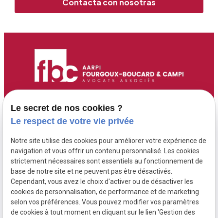
Contacta con nosotras
Accueil
Adresse :
Contact :
Le secret de nos cookies ?
6 Route de Didier
05 96 70 00 13
Maître Fourgoux-
Le respect de votre vie privée
97200 FORT DE
contact@fourgoux-
Boucard
Notre site utilise des cookies pour améliorer votre expérience de
FRANCE ( 6 rue de
boucard-campi-
Maître Campi
navigation et vous offrir un contenu personnalisé. Les cookies
Didier )
avocats.com
strictement nécessaires sont essentiels au fonctionnement de
base de notre site et ne peuvent pas être désactivés.
Cependant, vous avez le choix d'activer ou de désactiver les
Honoraires
cookies de personnalisation, de performance et de marketing
Postulation
selon vos préférences. Vous pouvez modifier vos paramètres
de cookies à tout moment en cliquant sur le lien 'Gestion des