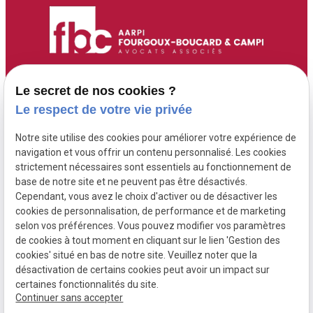
Accueil
Adresse :
Contact :
Le secret de nos cookies ?
6 Route de Didier
05 96 70 00 13
Maître Fourgoux-
Le respect de votre vie privée
97200 FORT DE
contact@fourgoux-
Boucard
Notre site utilise des cookies pour améliorer votre expérience de
FRANCE ( 6 rue de
boucard-campi-
Maître Campi
navigation et vous offrir un contenu personnalisé. Les cookies
Didier )
avocats.com
strictement nécessaires sont essentiels au fonctionnement de
base de notre site et ne peuvent pas être désactivés.
Cependant, vous avez le choix d'activer ou de désactiver les
Honoraires
cookies de personnalisation, de performance et de marketing
Postulation
selon vos préférences. Vous pouvez modifier vos paramètres
de cookies à tout moment en cliquant sur le lien 'Gestion des
Actualités
cookies' situé en bas de notre site. Veuillez noter que la
désactivation de certains cookies peut avoir un impact sur
certaines fonctionnalités du site.
Continuer sans accepter