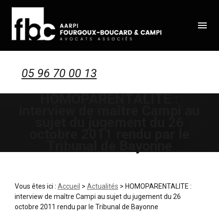
Panneau de gestion des cookies
menu
05 96 70 00 13
HOMOPARENTALITE :
interview de maître Campi au
sujet du jugement du 26
octobre 2011 rendu par le
Tribunal de Bayonne
Vous êtes ici :
Accueil
>
Actualités
> HOMOPARENTALITE :
interview de maître Campi au sujet du jugement du 26
octobre 2011 rendu par le Tribunal de Bayonne