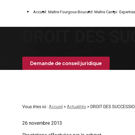
Panneau de gestion des cookies
Accueil
Maître Fourgoux-Boucard
Maître Campi
Expertis
DROIT DES S
Demande de conseil juridique
Vous êtes ici :
Accueil
>
Actualités
> DROIT DES SUCCESSI
26 novembre 2013