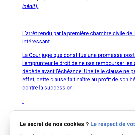
inédit)
.
L’arrêt rendu par la première chambre civile de 
intéressant.
La Cour juge que constitue une promesse post m
l'emprunteur le droit de ne pas rembourser les
décède avant l'échéance. Une telle clause ne pe
effet, cette clause fait naître au profit de son 
contre la succession.
La promesse post-mortem peut être d’une grande
aux associés d’organiser le futur de leur sociét
Le secret de nos cookies ?
Le respect de vot
peuvent en effet se promettre réciproquement l