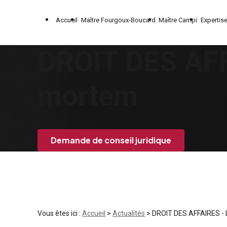
Panneau de gestion des cookies
Accueil
Maître Fourgoux-Boucard
Maître Campi
Expertis
DROIT DES AFF
mortem
Demande de conseil juridique
Vous êtes ici :
Accueil
>
Actualités
> DROIT DES AFFAIRES -