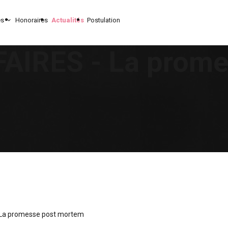
es
Honoraires
Actualités
Postulation
AIRES - La prome
 La promesse post mortem