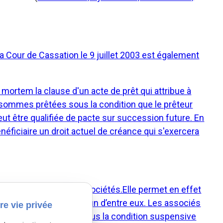
la Cour de Cassation le 9 juillet 2003 est également
ortem la clause d'un acte de prêt qui attribue à
 sommes prêtées sous la condition que le prêteur
ut être qualifiée de pacte sur succession future. En
bénéficiaire un droit actuel de créance qui s'exercera
 utilité en droit des sociétés.Elle permet en effet
é, en cas de décès de l’un d’entre eux. Les associés
re vie privée
a vente de leur part sous la condition suspensive