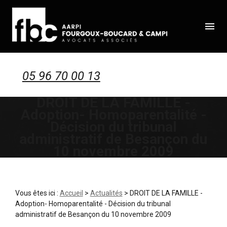
Panneau de gestion des cookies
menu
05 96 70 00 13
DROIT DE LA FAMILLE -
Adoption- Homoparentalité -
Décision du tribunal
administratif de Besançon du
10 novembre 2009
Vous êtes ici :
Accueil
>
Actualités
> DROIT DE LA FAMILLE -
Adoption- Homoparentalité - Décision du tribunal
administratif de Besançon du 10 novembre 2009