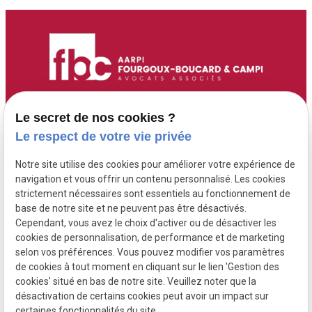
Accueil
Adresse :
Contact :
Le secret de nos cookies ?
6 Route de Didier
05 96 70 00 13
Maître Fourgoux-
Le respect de votre vie privée
97200 FORT DE
contact@fourgoux-
Boucard
Notre site utilise des cookies pour améliorer votre expérience de
FRANCE ( 6 rue de
boucard-campi-
Maître Campi
navigation et vous offrir un contenu personnalisé. Les cookies
Didier )
avocats.com
strictement nécessaires sont essentiels au fonctionnement de
base de notre site et ne peuvent pas être désactivés.
Cependant, vous avez le choix d'activer ou de désactiver les
Honoraires
cookies de personnalisation, de performance et de marketing
Postulation
selon vos préférences. Vous pouvez modifier vos paramètres
de cookies à tout moment en cliquant sur le lien 'Gestion des
Actualités
cookies' situé en bas de notre site. Veuillez noter que la
désactivation de certains cookies peut avoir un impact sur
certaines fonctionnalités du site.