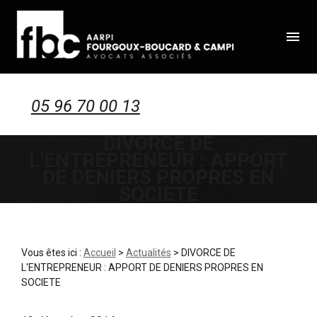
Panneau de gestion des cookies
menu
05 96 70 00 13
DIVORCE DE
L'ENTREPRENEUR : APPORT
DE DENIERS PROPRES EN
SOCIETE
Vous êtes ici :
Accueil
>
Actualités
> DIVORCE DE
L'ENTREPRENEUR : APPORT DE DENIERS PROPRES EN
SOCIETE