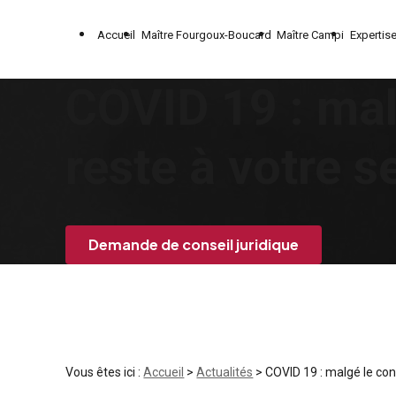
Panneau de gestion des cookies
Accueil
Maître Fourgoux-Boucard
Maître Campi
Expertis
COVID 19 : mal
reste à votre s
Demande de conseil juridique
Vous êtes ici :
Accueil
>
Actualités
> COVID 19 : malgé le con