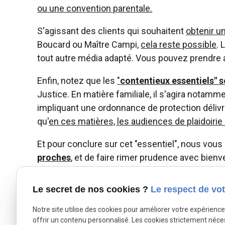
ou une convention parentale.
S'agissant des clients qui souhaitent
obtenir u
Boucard ou Maître Campi,
cela reste possible
. 
tout autre média adapté. Vous pouvez prendre 
Enfin, notez que les
"
contentieux essentiels" 
Justice. En matière familiale, il s'agira notam
impliquant une ordonnance de protection délivré
qu'
en ces matières, les audiences de plaidoirie
Et pour conclure sur cet "essentiel", nous vou
proches
, et de faire rimer prudence avec bienve
Fort de France, le 16 mars 2020 et actualisé le
Le secret de nos cookies ?
Le respect de vot
Le Cabinet FOURGOUX-BOUCARD et CAMPI
Notre site utilise des cookies pour améliorer votre expérienc
offrir un contenu personnalisé. Les cookies strictement néce