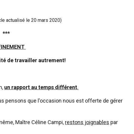
cle actualisé le 20 mars 2020)
***
FINEMENT
ité de travailler autrement!
n,
un rapport au temps différent
.
us pensons que l'occasion nous est offerte de gérer
-même, Maître Céline Campi,
restons joignables
par