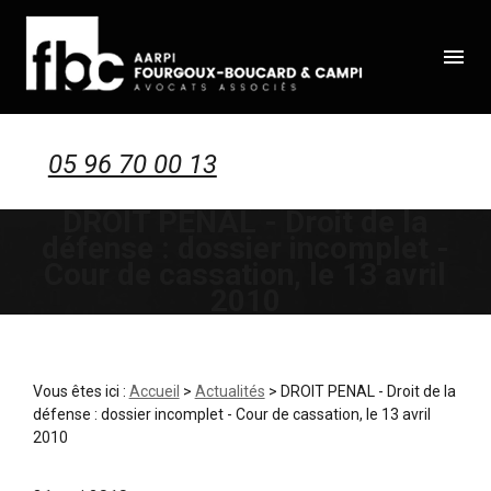
Panneau de gestion des cookies
menu
05 96 70 00 13
DROIT PENAL - Droit de la
défense : dossier incomplet -
Cour de cassation, le 13 avril
2010
Vous êtes ici :
Accueil
>
Actualités
> DROIT PENAL - Droit de la
défense : dossier incomplet - Cour de cassation, le 13 avril
2010