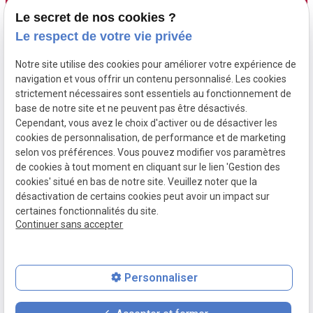
Accueil
Adresse :
Contact :
Le secret de nos cookies ?
6 Route de Didier
05 96 70 00 13
Maître Fourgoux-
Le respect de votre vie privée
97200 FORT DE
contact@fourgoux-
Boucard
Notre site utilise des cookies pour améliorer votre expérience de
FRANCE ( 6 rue de
boucard-campi-
Maître Campi
navigation et vous offrir un contenu personnalisé. Les cookies
Didier )
avocats.com
strictement nécessaires sont essentiels au fonctionnement de
base de notre site et ne peuvent pas être désactivés.
Cependant, vous avez le choix d'activer ou de désactiver les
Honoraires
cookies de personnalisation, de performance et de marketing
Postulation
selon vos préférences. Vous pouvez modifier vos paramètres
de cookies à tout moment en cliquant sur le lien 'Gestion des
Actualités
cookies' situé en bas de notre site. Veuillez noter que la
désactivation de certains cookies peut avoir un impact sur
certaines fonctionnalités du site.
Continuer sans accepter
Mentions
Politique de
Gestion des
Plan du site
légales
confidentialité
cookies
Personnaliser
place
contact_page
phone